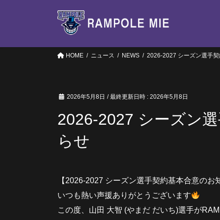
コ
ナ
ン
ビ
テ
ゲ
ン
ー
ツ
シ
HOME
ニュース
NEWS
2026-2027 シーズン
へ
ョ
ス
ン
キ
に
2026年5月8日
/ 最終更新日時 :
2026年5月8日
ッ
移
プ
動
2026-2027 シー
らせ
【2026-2027 シーズン選手契約基本合意の
いつも熱い声援ありがとうございます
この度、山田 大智 (やまだ だいち)選手がR