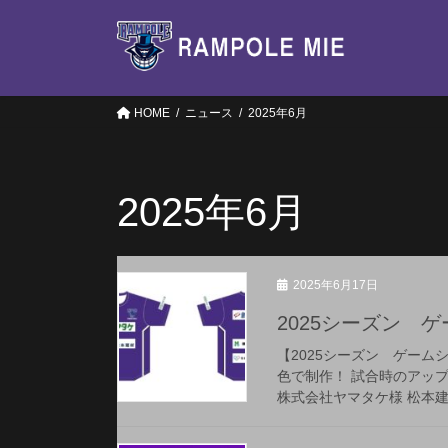
コ
ナ
ン
ビ
テ
ゲ
ン
ー
ツ
シ
HOME
ニュース
2025年6月
へ
ョ
ス
ン
キ
に
2025年6月
ッ
移
プ
動
2025年6月17日
2025シーズン 
【2025シーズン ゲー
色で制作！ 試合時のアッ
株式会社ヤマタケ様 松本建材